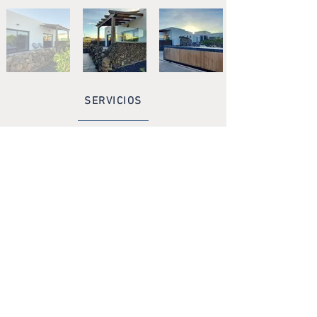
SERVICIOS
Wifi gratis
Ducha exterior
Sala con Tv
Parking gratuito
Lavadora compartida
Cafetera
Tostadora
Nevera, horno y microondas.